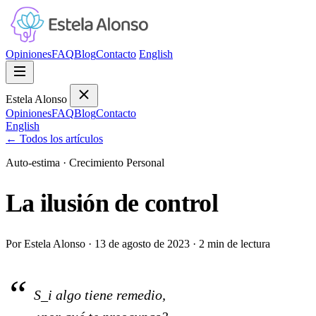
Opiniones
FAQ
Blog
Contacto
English
Estela Alonso
Opiniones
FAQ
Blog
Contacto
English
←
Todos los artículos
Auto-estima
·
Crecimiento Personal
La ilusión de control
Por Estela Alonso
·
13 de agosto de 2023
·
2 min de lectura
S_i algo tiene remedio,