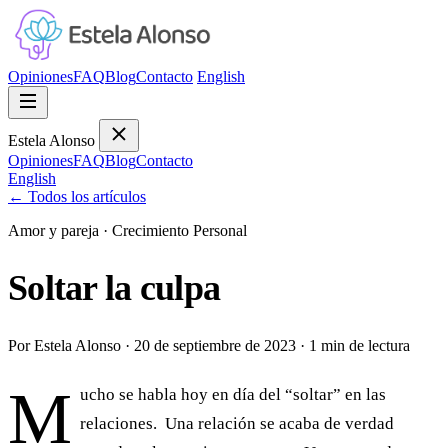
Opiniones
FAQ
Blog
Contacto
English
Estela Alonso
Opiniones
FAQ
Blog
Contacto
English
←
Todos los artículos
Amor y pareja
·
Crecimiento Personal
Soltar la culpa
Por Estela Alonso
·
20 de septiembre de 2023
·
1 min de lectura
M
ucho se habla hoy en día del “soltar” en las
relaciones. Una relación se acaba de verdad